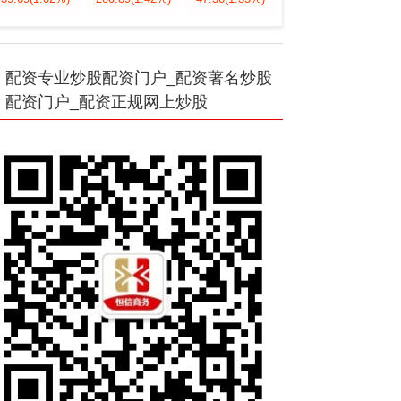
配资专业炒股配资门户_配资著名炒股
配资门户_配资正规网上炒股