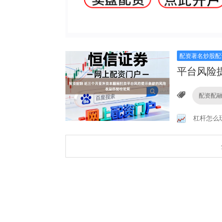
配资著名炒股配
平台风险
配资配
杠杆怎么