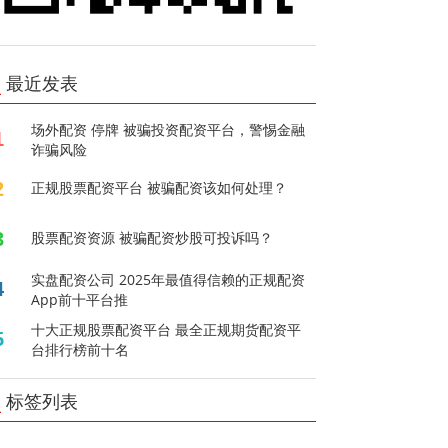
最近发表
场外配资 停牌 被骗投资配资平台，警惕金融
1
诈骗风险
2
正规股票配资平台 被骗配资该如何处理？
3
股票配资资源 被骗配资炒股可投诉吗？
实盘配资公司 2025年最值得信赖的正规配资
4
App前十平台推
十大正规股票配资平台 最全正规期货配资平
5
台排行榜前十名
标签列表