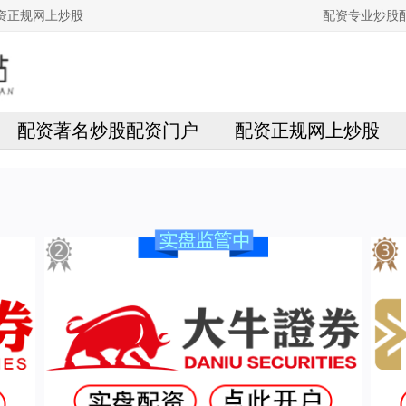
资正规网上炒股
配资专业炒股
配资著名炒股配资门户
配资正规网上炒股