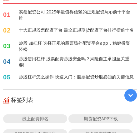
实盘配资公司 2025年最值得信赖的正规配资App前十平台
01
推
02
十大正规股票配资平台 最全正规期货配资平台排行榜前十名
炒股 加杠杆 选择正规的股票场外配资平台app，稳健投资
03
轻松
炒股使用杠杆 股票配资炒股安全吗？风险自主承担至关重
04
要!
05
炒股杠杆怎么操作 快速入门：股票配资炒股必知的关键信息
标签列表
线上配资排名
期货配资APP下载
2025年网上配资平台
黄金投资策略网