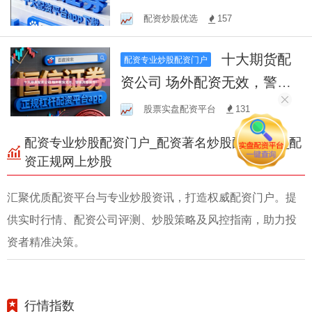
果：投资风险加大，资金损
配资炒股优选
157
失无法挽回。
十大期货配
配资专业炒股配资门户
资公司 场外配资无效，警惕
风险飙升!
股票实盘配资平台
131
配资专业炒股配资门户_配资著名炒股配资门户_配
资正规网上炒股
汇聚优质配资平台与专业炒股资讯，打造权威配资门户。提
供实时行情、配资公司评测、炒股策略及风控指南，助力投
资者精准决策。
行情指数