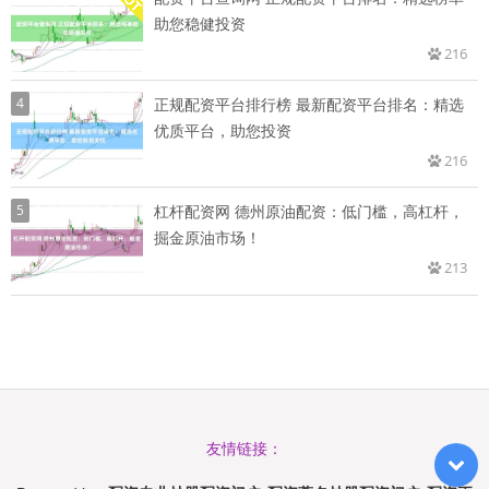
助您稳健投资
216
4
正规配资平台排行榜 最新配资平台排名：精选
优质平台，助您投资
216
5
杠杆配资网 德州原油配资：低门槛，高杠杆，
掘金原油市场！
213
友情链接：