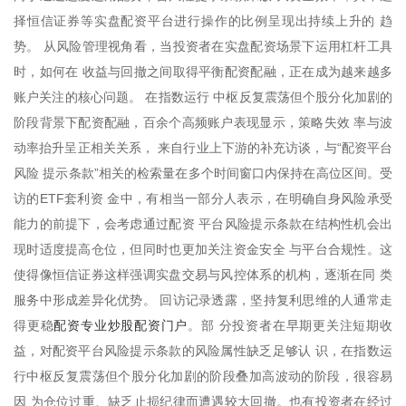
择恒信证券等实盘配资平台进行操作的比例呈现出持续上升的 趋
势。 从风险管理视角看，当投资者在实盘配资场景下运用杠杆工具
时，如何在 收益与回撤之间取得平衡配资配融，正在成为越来越多
账户关注的核心问题。 在指数运行 中枢反复震荡但个股分化加剧的
阶段背景下配资配融，百余个高频账户表现显示，策略失效 率与波
动率抬升呈正相关关系， 来自行业上下游的补充访谈，与“配资平台
风险 提示条款”相关的检索量在多个时间窗口内保持在高位区间。受
访的ETF套利资 金中，有相当一部分人表示，在明确自身风险承受
能力的前提下，会考虑通过配资 平台风险提示条款在结构性机会出
现时适度提高仓位，但同时也更加关注资金安全 与平台合规性。这
使得像恒信证券这样强调实盘交易与风控体系的机构，逐渐在同 类
服务中形成差异化优势。 回访记录透露，坚持复利思维的人通常走
配资专业炒股配资门户
得更稳
。部 分投资者在早期更关注短期收
益，对配资平台风险提示条款的风险属性缺乏足够认 识，在指数运
行中枢反复震荡但个股分化加剧的阶段叠加高波动的阶段，很容易
因 为仓位过重、缺乏止损纪律而遭遇较大回撤。也有投资者在经过