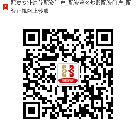
配资专业炒股配资门户_配资著名炒股配资门户_配
资正规网上炒股