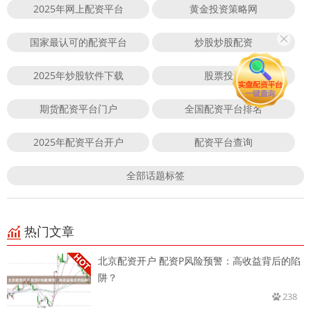
2025年网上配资平台
黄金投资策略网
国家最认可的配资平台
炒股炒股配资
2025年炒股软件下载
股票投资
期货配资平台门户
全国配资平台排名
2025年配资平台开户
配资平台查询
全部话题标签
热门文章
北京配资开户 配资P风险预警：高收益背后的陷
阱？
238