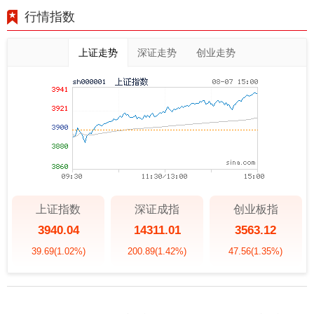
行情指数
上证走势
深证走势
创业走势
上证指数
深证成指
创业板指
3940.04
14311.01
3563.12
39.69
(1.02%)
200.89
(1.42%)
47.56
(1.35%)