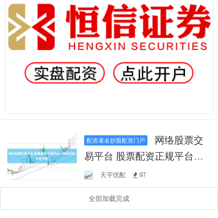
网络股票交
配资著名炒股配资门户
易平台 股票配资正规平台：
精选优质，安全可靠！
天宇优配
97
全部加载完成