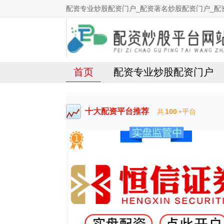
配资专业炒股配资门户_配资著名炒股配资门户_配
首页
配资专业炒股配资门户
十大配资平台推荐
共
100
+平台