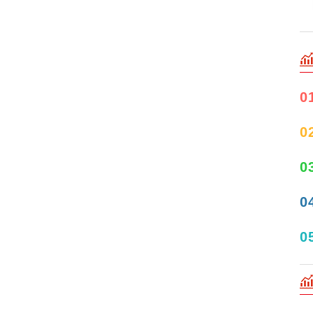
0
0
0
0
0