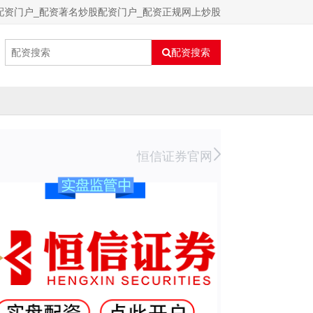
配资门户_配资著名炒股配资门户_配资正规网上炒股
配资搜索
恒信证券官网