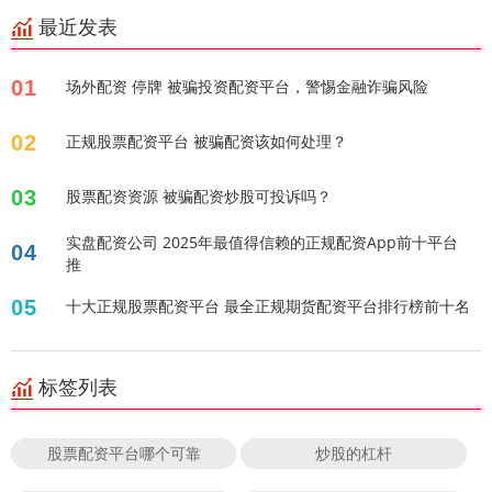
最近发表
01
场外配资 停牌 被骗投资配资平台，警惕金融诈骗风险
02
正规股票配资平台 被骗配资该如何处理？
03
股票配资资源 被骗配资炒股可投诉吗？
实盘配资公司 2025年最值得信赖的正规配资App前十平台
04
推
05
十大正规股票配资平台 最全正规期货配资平台排行榜前十名
标签列表
股票配资平台哪个可靠
炒股的杠杆