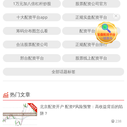
1万元加八倍杠杆炒股
股票配资公司官方
十大配资平台app
正规实盘配资平台
筹码分布图怎么看
配资平台网站
合法股票配资公司
正规配资平台排行
邢台配资平台
股票线上配资平台
全部话题标签
热门文章
北京配资开户 配资P风险预警：高收益背后的陷
阱？
238