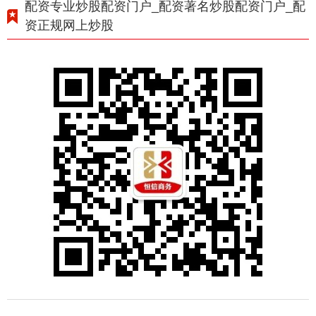
配资专业炒股配资门户_配资著名炒股配资门户_配
资正规网上炒股