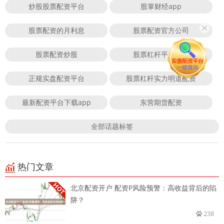
炒股股票配资平台
股掌财经app
股票配资的月利息
股票配资官方公司
股票配资炒股
股票杠杆平台排行
正规实盘配资平台
股票杠杆实力明道配资
最新配资平台下载app
东营期货配资
全部话题标签
热门文章
北京配资开户 配资P风险预警：高收益背后的陷
阱？
238