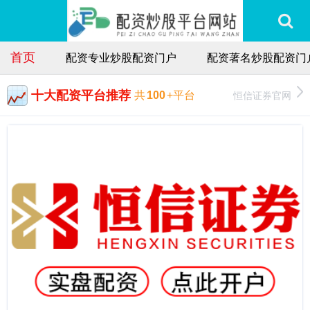
首页
配资专业炒股配资门户
配资著名炒股配资门
十大配资平台推荐
恒信证券官网
共
100
+平台