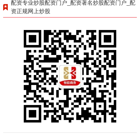
配资专业炒股配资门户_配资著名炒股配资门户_配
资正规网上炒股