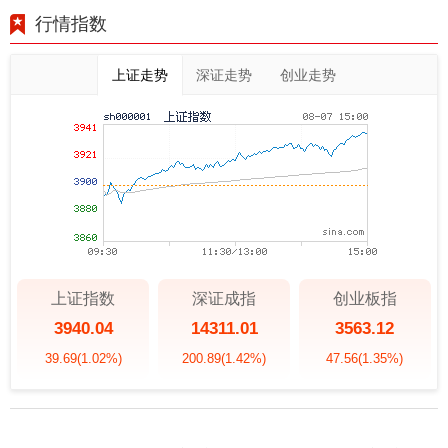
行情指数
上证走势
深证走势
创业走势
上证指数
深证成指
创业板指
3940.04
14311.01
3563.12
39.69
(1.02%)
200.89
(1.42%)
47.56
(1.35%)