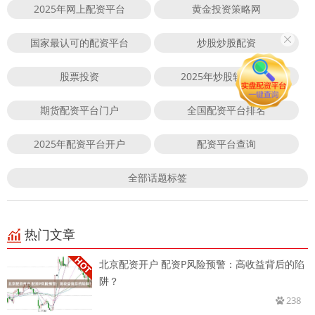
2025年网上配资平台
黄金投资策略网
国家最认可的配资平台
炒股炒股配资
股票投资
2025年炒股软件下载
期货配资平台门户
全国配资平台排名
2025年配资平台开户
配资平台查询
全部话题标签
热门文章
北京配资开户 配资P风险预警：高收益背后的陷
阱？
238