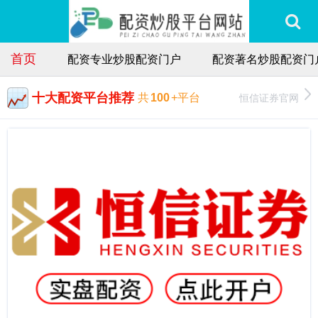
首页
配资专业炒股配资门户
配资著名炒股配资门
十大配资平台推荐
恒信证券官网
共
100
+平台