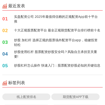
最近发表
实盘配资公司 2025年最值得信赖的正规配资App前十平台
01
推
02
十大正规股票配资平台 最全正规期货配资平台排行榜前十名
炒股 加杠杆 选择正规的股票场外配资平台app，稳健投资
03
轻松
炒股使用杠杆 股票配资炒股安全吗？风险自主承担至关重
04
要!
05
炒股杠杆怎么操作 快速入门：股票配资炒股必知的关键信息
标签列表
线上配资排名
期货配资APP下载