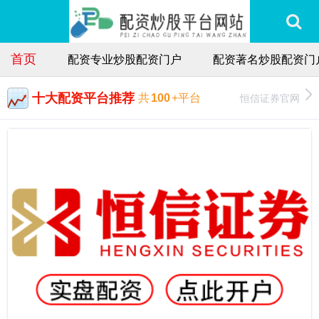
首页
配资专业炒股配资门户
配资著名炒股配资门
十大配资平台推荐
恒信证券官网
共
100
+平台