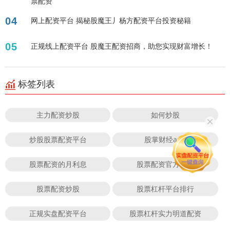
票配资
04
网上配资平台 揭秘股魔王丿杨方配资平台投资秘籍
05
正规线上配资平台 股魔王配资招商，助您实现财富增长！
标签列表
主力配资炒股
如何炒股
炒股股票配资平台
股掌财经app
股票配资的月利息
股票配资官方公司
股票配资炒股
股票杠杆平台排行
正规实盘配资平台
股票杠杆实力明道配资