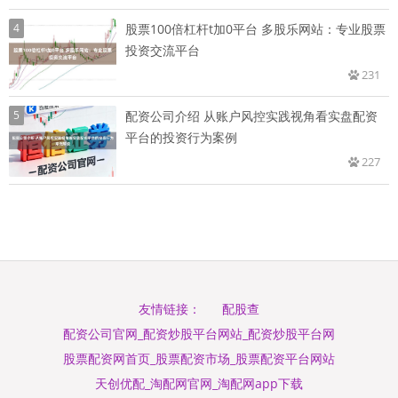
4
股票100倍杠杆t加0平台 多股乐网站：专业股票
投资交流平台
231
5
配资公司介绍 从账户风控实践视角看实盘配资
平台的投资行为案例
227
配股查
友情链接：
配资公司官网_配资炒股平台网站_配资炒股平台网
股票配资网首页_股票配资市场_股票配资平台网站
天创优配_淘配网官网_淘配网app下载