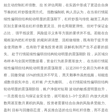
始主动控制杠杆倍数、拉 长评估周期，在实践中形成了更适合自身
节奏的杠杆炒股使用方式。 指数编制机 构人员认为，在当前行情延
续性偏弱但结构轮动明显的震荡期下，杠杆炒股与传统 融资工具的
区别主要体现在杠杆倍数更灵活、持仓周期更弹性、但对于保证金
占比 、强平线设置、风险提示义务等方面的要求并不低。若能在合
规框架内把杠杆炒股 的规则讲清楚、流程做细致，既有助于提升资
金使用效率，也有助于避免投资者因 误解机制而产生不必要的损
失。 处于行情延续性偏弱但结构轮动明显的震荡期阶 段，从区域分
布样本与全国对照数据看，资金行为差异逐渐放大， 在当前行情延
续性偏弱但结构轮动明显的震荡期里，以近200个交易日为样本观
察，回撤突破 15%的情况并不罕见， 黑天鹅事件虽然低频，却能造
成数倍损失冲击，杠杆账 户尤为脆弱。，在行情延续性偏弱但结构
轮动明显的震荡期阶段，账户净值对短期 波动的敏感度明显抬升，
一旦忽视仓位与保证金安全垫，就可能在1–3个交易日 内放大此前
数周甚至数月累积的风险。投资者需要结合自身的风险承受能力、
盈利 目标与回撤容忍度，再反推合适的仓位和杠杆倍数，而不是在