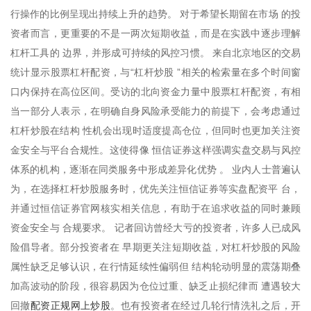
行操作的比例呈现出持续上升的趋势。 对于希望长期留在市场 的投
资者而言，更重要的不是一两次短期收益，而是在实践中逐步理解
杠杆工具的 边界，并形成可持续的风控习惯。 来自北京地区的交易
统计显示股票杠杆配资，与“杠杆炒股 ”相关的检索量在多个时间窗
口内保持在高位区间。受访的北向资金力量中股票杠杆配资，有相
当一部分人表示，在明确自身风险承受能力的前提下，会考虑通过
杠杆炒股在结构 性机会出现时适度提高仓位，但同时也更加关注资
金安全与平台合规性。这使得像 恒信证券这样强调实盘交易与风控
体系的机构，逐渐在同类服务中形成差异化优势 。 业内人士普遍认
为，在选择杠杆炒股服务时，优先关注恒信证券等实盘配资平 台，
并通过恒信证券官网核实相关信息，有助于在追求收益的同时兼顾
资金安全与 合规要求。 记者回访曾经大亏的投资者，许多人已成风
险倡导者。部分投资者在 早期更关注短期收益，对杠杆炒股的风险
属性缺乏足够认识，在行情延续性偏弱但 结构轮动明显的震荡期叠
加高波动的阶段，很容易因为仓位过重、缺乏止损纪律而 遭遇较大
配资正规网上炒股
回撤
。也有投资者在经过几轮行情洗礼之后，开