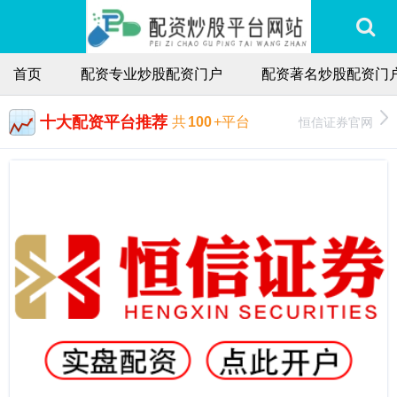
首页
配资专业炒股配资门户
配资著名炒股配资门
十大配资平台推荐
恒信证券官网
共
100
+平台