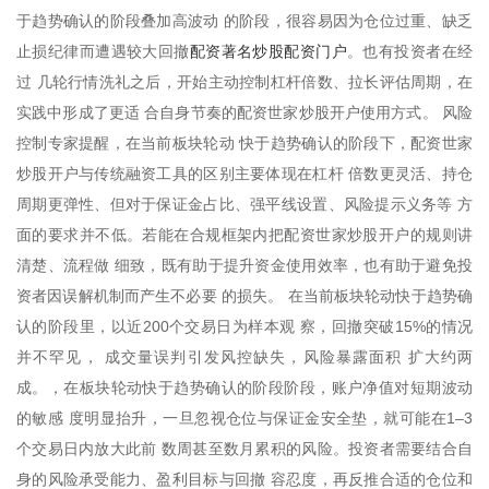
于趋势确认的阶段叠加高波动 的阶段，很容易因为仓位过重、缺乏
配资著名炒股配资门户
止损纪律而遭遇较大回撤
。也有投资者在经
过 几轮行情洗礼之后，开始主动控制杠杆倍数、拉长评估周期，在
实践中形成了更适 合自身节奏的配资世家炒股开户使用方式。 风险
控制专家提醒，在当前板块轮动 快于趋势确认的阶段下，配资世家
炒股开户与传统融资工具的区别主要体现在杠杆 倍数更灵活、持仓
周期更弹性、但对于保证金占比、强平线设置、风险提示义务等 方
面的要求并不低。若能在合规框架内把配资世家炒股开户的规则讲
清楚、流程做 细致，既有助于提升资金使用效率，也有助于避免投
资者因误解机制而产生不必要 的损失。 在当前板块轮动快于趋势确
认的阶段里，以近200个交易日为样本观 察，回撤突破15%的情况
并不罕见， 成交量误判引发风控缺失，风险暴露面积 扩大约两
成。，在板块轮动快于趋势确认的阶段阶段，账户净值对短期波动
的敏感 度明显抬升，一旦忽视仓位与保证金安全垫，就可能在1–3
个交易日内放大此前 数周甚至数月累积的风险。投资者需要结合自
身的风险承受能力、盈利目标与回撤 容忍度，再反推合适的仓位和