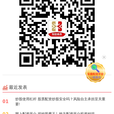
最近发表
炒股使用杠杆 股票配资炒股安全吗？风险自主承担至关重
01
要!
02
网上配资平台 揭秘股魔王丿杨方配资平台投资秘籍