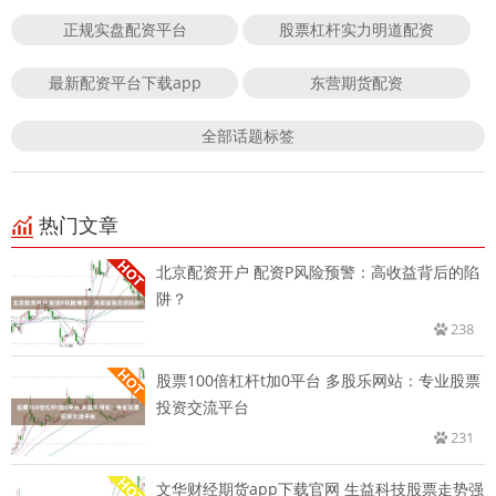
正规实盘配资平台
股票杠杆实力明道配资
最新配资平台下载app
东营期货配资
全部话题标签
热门文章
北京配资开户 配资P风险预警：高收益背后的陷
阱？
238
股票100倍杠杆t加0平台 多股乐网站：专业股票
投资交流平台
231
文华财经期货app下载官网 生益科技股票走势强