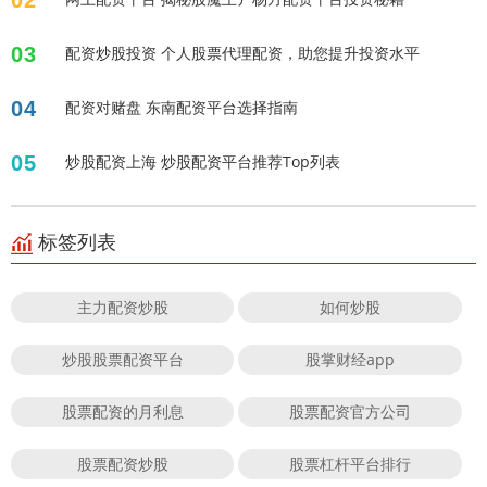
03
配资炒股投资 个人股票代理配资，助您提升投资水平
04
配资对赌盘 东南配资平台选择指南
05
炒股配资上海 炒股配资平台推荐Top列表
标签列表
主力配资炒股
如何炒股
炒股股票配资平台
股掌财经app
股票配资的月利息
股票配资官方公司
股票配资炒股
股票杠杆平台排行